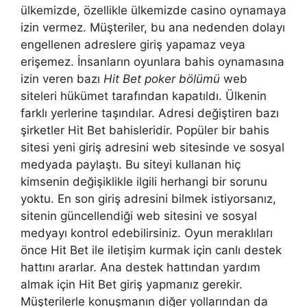
ülkemizde, özellikle ülkemizde casino oynamaya
izin vermez. Müşteriler, bu ana nedenden dolayı
engellenen adreslere giriş yapamaz veya
erişemez. İnsanların oyunlara bahis oynamasına
izin veren bazı
Hit Bet poker bölümü
web
siteleri hükümet tarafından kapatıldı. Ülkenin
farklı yerlerine taşındılar. Adresi değiştiren bazı
şirketler Hit Bet bahisleridir. Popüler bir bahis
sitesi yeni giriş adresini web sitesinde ve sosyal
medyada paylaştı. Bu siteyi kullanan hiç
kimsenin değişiklikle ilgili herhangi bir sorunu
yoktu. En son giriş adresini bilmek istiyorsanız,
sitenin güncellendiği web sitesini ve sosyal
medyayı kontrol edebilirsiniz. Oyun meraklıları
önce Hit Bet ile iletişim kurmak için canlı destek
hattını ararlar. Ana destek hattından yardım
almak için Hit Bet giriş yapmanız gerekir.
Müşterilerle konuşmanın diğer yollarından da