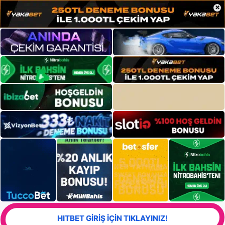
×
HITBET GİRİŞ İÇİN TIKLAYINIZ!