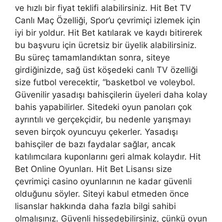
ve hızlı bir fiyat teklifi alabilirsiniz. Hit Bet TV
Canlı Maç Özelliği, Spor’u çevrimiçi izlemek için
iyi bir yoldur. Hit Bet katılarak ve kaydı bitirerek
bu başvuru için ücretsiz bir üyelik alabilirsiniz.
Bu süreç tamamlandıktan sonra, siteye
girdiğinizde, sağ üst köşedeki canlı TV özelliği
size futbol verecektir, “basketbol ve voleybol.
Güvenilir yasadışı bahisçilerin üyeleri daha kolay
bahis yapabilirler. Sitedeki oyun panoları çok
ayrıntılı ve gerçekçidir, bu nedenle yarışmayı
seven birçok oyuncuyu çekerler. Yasadışı
bahisçiler de bazı faydalar sağlar, ancak
katılımcılara kuponlarını geri almak kolaydır. Hit
Bet Online Oyunları. Hit Bet Lisansı size
çevrimiçi casino oyunlarının ne kadar güvenli
olduğunu söyler. Siteyi kabul etmeden önce
lisanslar hakkında daha fazla bilgi sahibi
olmalısınız. Güvenli hissedebilirsiniz, çünkü oyun