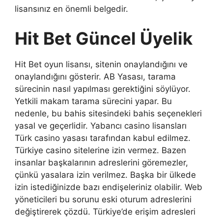
lisansınız en önemli belgedir.
Hit Bet Güncel Üyelik
Hit Bet oyun lisansı, sitenin onaylandığını ve
onaylandığını gösterir. AB Yasası, tarama
sürecinin nasıl yapılması gerektiğini söylüyor.
Yetkili makam tarama sürecini yapar. Bu
nedenle, bu bahis sitesindeki bahis seçenekleri
yasal ve geçerlidir. Yabancı casino lisansları
Türk casino yasası tarafından kabul edilmez.
Türkiye casino sitelerine izin vermez. Bazen
insanlar başkalarının adreslerini göremezler,
çünkü yasalara izin verilmez. Başka bir ülkede
izin istediğinizde bazı endişeleriniz olabilir. Web
yöneticileri bu sorunu eski oturum adreslerini
değiştirerek çözdü. Türkiye’de erişim adresleri