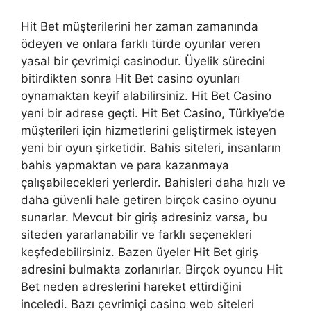
Hit Bet müşterilerini her zaman zamanında
ödeyen ve onlara farklı türde oyunlar veren
yasal bir çevrimiçi casinodur. Üyelik sürecini
bitirdikten sonra Hit Bet casino oyunları
oynamaktan keyif alabilirsiniz. Hit Bet Casino
yeni bir adrese geçti. Hit Bet Casino, Türkiye’de
müşterileri için hizmetlerini geliştirmek isteyen
yeni bir oyun şirketidir. Bahis siteleri, insanların
bahis yapmaktan ve para kazanmaya
çalışabilecekleri yerlerdir. Bahisleri daha hızlı ve
daha güvenli hale getiren birçok casino oyunu
sunarlar. Mevcut bir giriş adresiniz varsa, bu
siteden yararlanabilir ve farklı seçenekleri
keşfedebilirsiniz. Bazen üyeler Hit Bet giriş
adresini bulmakta zorlanırlar. Birçok oyuncu Hit
Bet neden adreslerini hareket ettirdiğini
inceledi. Bazı çevrimiçi casino web siteleri