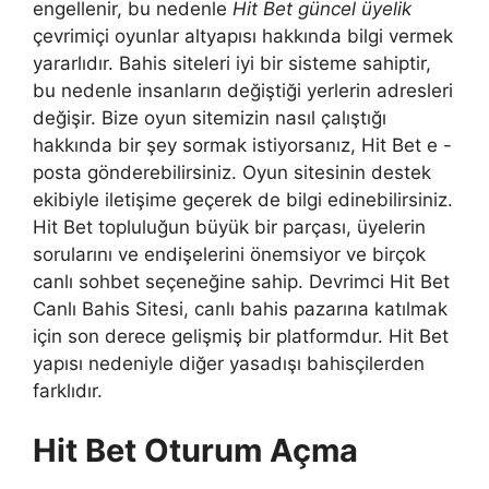
engellenir, bu nedenle
Hit Bet güncel üyelik
çevrimiçi oyunlar altyapısı hakkında bilgi vermek
yararlıdır. Bahis siteleri iyi bir sisteme sahiptir,
bu nedenle insanların değiştiği yerlerin adresleri
değişir. Bize oyun sitemizin nasıl çalıştığı
hakkında bir şey sormak istiyorsanız, Hit Bet e -
posta gönderebilirsiniz. Oyun sitesinin destek
ekibiyle iletişime geçerek de bilgi edinebilirsiniz.
Hit Bet topluluğun büyük bir parçası, üyelerin
sorularını ve endişelerini önemsiyor ve birçok
canlı sohbet seçeneğine sahip. Devrimci Hit Bet
Canlı Bahis Sitesi, canlı bahis pazarına katılmak
için son derece gelişmiş bir platformdur. Hit Bet
yapısı nedeniyle diğer yasadışı bahisçilerden
farklıdır.
Hit Bet Oturum Açma