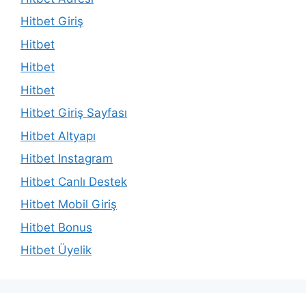
Hitbet Giriş
Hitbet
Hitbet
Hitbet
Hitbet Giriş Sayfası
Hitbet Altyapı
Hitbet Instagram
Hitbet Canlı Destek
Hitbet Mobil Giriş
Hitbet Bonus
Hitbet Üyelik