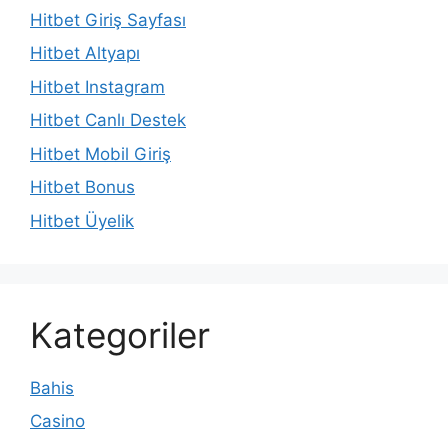
Hitbet Giriş Sayfası
Hitbet Altyapı
Hitbet Instagram
Hitbet Canlı Destek
Hitbet Mobil Giriş
Hitbet Bonus
Hitbet Üyelik
Kategoriler
Bahis
Casino