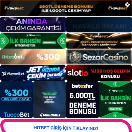
×
HITBET GİRİŞ İÇİN TIKLAYINIZ!