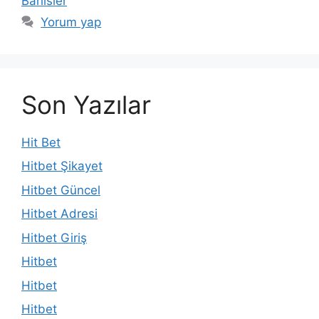
Bahisler
Yorum yap
Son Yazılar
Hit Bet
Hitbet Şikayet
Hitbet Güncel
Hitbet Adresi
Hitbet Giriş
Hitbet
Hitbet
Hitbet