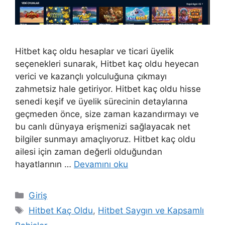
Hitbet kaç oldu hesaplar ve ticari üyelik
seçenekleri sunarak, Hitbet kaç oldu heyecan
verici ve kazançlı yolculuğuna çıkmayı
zahmetsiz hale getiriyor. Hitbet kaç oldu hisse
senedi keşif ve üyelik sürecinin detaylarına
geçmeden önce, size zaman kazandırmayı ve
bu canlı dünyaya erişmenizi sağlayacak net
bilgiler sunmayı amaçlıyoruz. Hitbet kaç oldu
ailesi için zaman değerli olduğundan
hayatlarının …
Devamını oku
Kategoriler
Giriş
Etiketler
Hitbet Kaç Oldu
,
Hitbet Saygın ve Kapsamlı