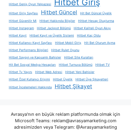
Hitbet Giriş
Hitbet Geniş Oyun Yelpazesi
Hitbet Güncel
Hitbet Giriş Sayfası
Hit Bet Güncel Üyelik
Hitbet Güvenilir Mi
Hitbet Hakkında Bilgiler
Hitbet Hesap Oluşturma
Hitbet Instagram
Hitbet Jackpot Bölümü
Hitbet Kaliteli Oyun Akışı
Hitbet Kayıt
Hitbet Kayıt ve Üyelik Sistemi
Hitbet Kaç Oldu
Hitbet Kullanıcı Kayıt Sayfası
Hitbet Mobil Giriş
Hit Bet Oturum Açma
Hitbet Performans Bilgileri
Hitbet Rulet Oyunu
Hitbet Saygın ve Kapsamlı Bahisler
Hitbet Site Kuralları
Hit Bet Sosyal Medya Hesapları
Hitbet Turnuva Bölümü
Hitbet TV
Hitbet Tv Yayını
Hitbet Web Adresi
Hitbet Yeni Bahisler
Hitbet Özel Kullanıcı Erişimi
Hitbet Üyelik
Hitbet Üye Şikayetleri
Hitbet Şikayet
Hitbet İncelemeleri Hakkında
Avrasya'nın en büyük reklam platformunda olmak için
Microsoft Teams:
reklam@avrasyamarketing.com
adresimizden veya Telegram: @Avrasyamarketing