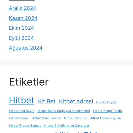
Aralık 2024
Kasım 2024
Ekim 2024
Eylül 2024
Ağustos 2024
Etiketler
Hitbet
Hit Bet
Hitbet adresi
Hitbet Altyapı
Hitbet Ana Sayfa
Hitbet Bahis Sağlayıcı İncelemeleri
Hitbet Belge Talebi
Hitbet Bonus
Hitbet Canlı Destek
Hitbet Canlı Tv
Hitbet Casino Oyunu
Hitbet E-spor Bonusu
Hitbet Etkinlikler ve Duyurular