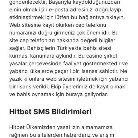
gönderilecektir. Başarıyla kaydolduğunuzdan
emin olmak için e-posta adresinizi doğrulayıp
etkinleştirmek için lütfen bu bağlantıya tıklayın.
Web sitesine kayıt olurken cep telefonu
numaranızı doğru girmeniz çok önemlidir. Bu
site cep telefonları hakkında değerli bilgiler
sağlar. Bahisçilerin Türkiye’de bahis sitesi
kurması kanunlara aykırıdır. Bu casino şirketi
yasalar çerçevesinde faaliyet göstermektedir ve
yabancı ülkelerde geçerli bir lisansa sahiptir. Ne
yazık ki onlara web sitesini işletmek için yabancı
bir lisans verildi. Ekip üyelerimiz de kayıt olmak
ve bahis oynamak için buraya geliyorlar.
Hitbet SMS Bildirimleri
Hitbet Ülkemizden yasal izin almamamıza
rağmen bu sitelerden haberdarız ve erişim