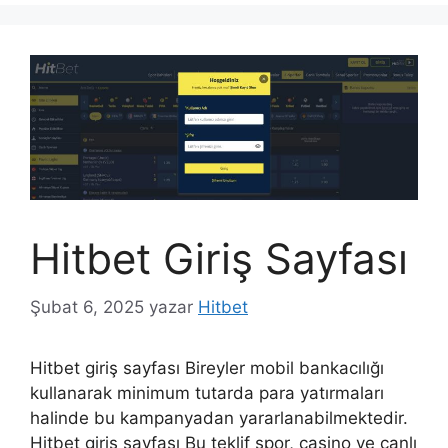
Hitbet Giriş Sayfası
Şubat 6, 2025
yazar
Hitbet
Hitbet giriş sayfası Bireyler mobil bankacılığı
kullanarak minimum tutarda para yatırmaları
halinde bu kampanyadan yararlanabilmektedir.
Hitbet giriş sayfası Bu teklif spor, casino ve canlı