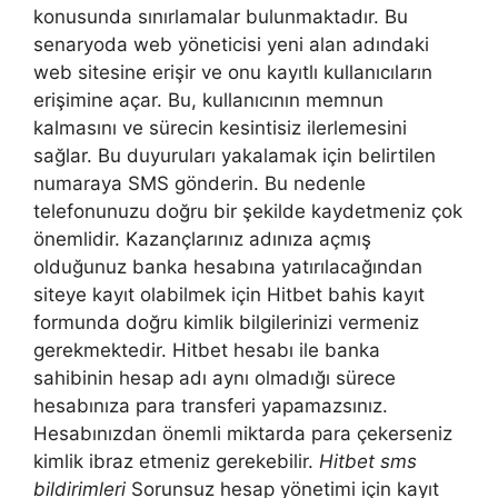
konusunda sınırlamalar bulunmaktadır. Bu
senaryoda web yöneticisi yeni alan adındaki
web sitesine erişir ve onu kayıtlı kullanıcıların
erişimine açar. Bu, kullanıcının memnun
kalmasını ve sürecin kesintisiz ilerlemesini
sağlar. Bu duyuruları yakalamak için belirtilen
numaraya SMS gönderin. Bu nedenle
telefonunuzu doğru bir şekilde kaydetmeniz çok
önemlidir. Kazançlarınız adınıza açmış
olduğunuz banka hesabına yatırılacağından
siteye kayıt olabilmek için Hitbet bahis kayıt
formunda doğru kimlik bilgilerinizi vermeniz
gerekmektedir. Hitbet hesabı ile banka
sahibinin hesap adı aynı olmadığı sürece
hesabınıza para transferi yapamazsınız.
Hesabınızdan önemli miktarda para çekerseniz
kimlik ibraz etmeniz gerekebilir.
Hitbet sms
bildirimleri
Sorunsuz hesap yönetimi için kayıt