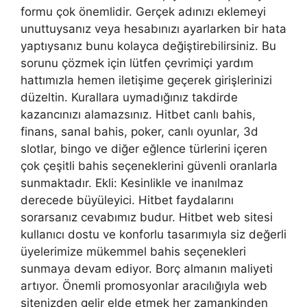
formu çok önemlidir. Gerçek adınızı eklemeyi
unuttuysanız veya hesabınızı ayarlarken bir hata
yaptıysanız bunu kolayca değiştirebilirsiniz. Bu
sorunu çözmek için lütfen çevrimiçi yardım
hattımızla hemen iletişime geçerek girişlerinizi
düzeltin. Kurallara uymadığınız takdirde
kazancınızı alamazsınız. Hitbet canlı bahis,
finans, sanal bahis, poker, canlı oyunlar, 3d
slotlar, bingo ve diğer eğlence türlerini içeren
çok çeşitli bahis seçeneklerini güvenli oranlarla
sunmaktadır. Ekli: Kesinlikle ve inanılmaz
derecede büyüleyici. Hitbet faydalarını
sorarsanız cevabımız budur. Hitbet web sitesi
kullanıcı dostu ve konforlu tasarımıyla siz değerli
üyelerimize mükemmel bahis seçenekleri
sunmaya devam ediyor. Borç almanın maliyeti
artıyor. Önemli promosyonlar aracılığıyla web
sitenizden gelir elde etmek her zamankinden