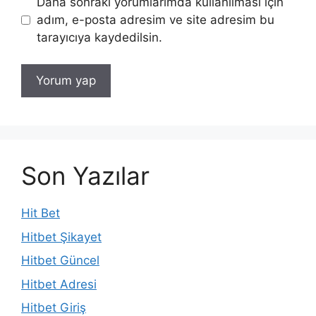
Daha sonraki yorumlarımda kullanılması için
adım, e-posta adresim ve site adresim bu
tarayıcıya kaydedilsin.
Son Yazılar
Hit Bet
Hitbet Şikayet
Hitbet Güncel
Hitbet Adresi
Hitbet Giriş