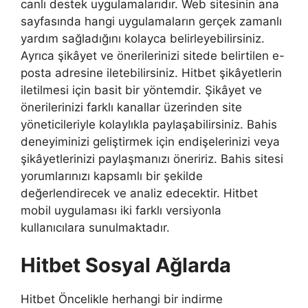
canlı destek uygulamalarıdır. Web sitesinin ana
sayfasında hangi uygulamaların gerçek zamanlı
yardım sağladığını kolayca belirleyebilirsiniz.
Ayrıca şikâyet ve önerilerinizi sitede belirtilen e-
posta adresine iletebilirsiniz. Hitbet şikâyetlerin
iletilmesi için basit bir yöntemdir. Şikâyet ve
önerilerinizi farklı kanallar üzerinden site
yöneticileriyle kolaylıkla paylaşabilirsiniz. Bahis
deneyiminizi geliştirmek için endişelerinizi veya
şikâyetlerinizi paylaşmanızı öneririz. Bahis sitesi
yorumlarınızı kapsamlı bir şekilde
değerlendirecek ve analiz edecektir. Hitbet
mobil uygulaması iki farklı versiyonla
kullanıcılara sunulmaktadır.
Hitbet Sosyal Ağlarda
Hitbet Öncelikle herhangi bir indirme