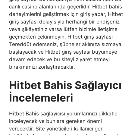
canlı casino alanlarında geçerlidir. Hitbet bahis
deneyimlerini geliştirmek için giriş yapar, Hitbet
giriş sayfası dolayısıyla herhangi bir endişeniz
veya şikâyetiniz varsa lütfen bizimle iletişime
geçmekten çekinmeyin. Hitbet giriş sayfası
Tereddüt ederseniz, şüpheler aklınıza sızmaya
başlayacak ve Hitbet giriş sayfası büyümeye
devam edecek ve bu siteyi ziyaret etmeyi
bırakmanızı zorlaştıracaktır.
Hitbet Bahis Sağlayıcı
İncelemeleri
Hitbet Bahis sağlayıcısı yorumlarınızı dikkatle
inceleyecek ve bunlara gereken önemi
verecektir. Site yöneticileri kullanıcı geri