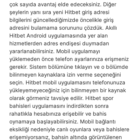
çok sayıda avantaj elde edeceksiniz. Diğer
şeylerin yanı sıra yeni Hitbet giriş adresi
bilgilerini güncellediğimizde öncelikle giriş
adresini bulamama sorununu çözdük. Akıllı
Hitbet Android uygulamasında yer alan
hizmetlerden adres endişesi duymadan
yararlanabilirsiniz. Mobil uygulamayı
yüklemeden önce telefon ayarlarınıza erişmeniz
gerekir. Sistem bölümüne tıklayın ve o bölümde
bilinmeyen kaynaklara izin verme seçeneğini
seçin. Hitbet mobil uygulamasını telefonunuza
yükleyemeyeceğiniz için bilinmeyen bir kaynak
olarak görmeniz tavsiye edilir. Hitbet spor
bahisleri uygulamasını indirdikten sonra
rahatlıkla hesabınıza erişebilir ve bahis
oynamaya başlayabilirsiniz. Mobil bağlantı
eksikliği nedeniyle canlı oyunlara veya bahislere
erişemiyorsanız, bahsin altında görüntülenen