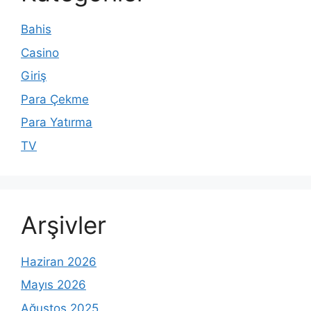
Bahis
Casino
Giriş
Para Çekme
Para Yatırma
TV
Arşivler
Haziran 2026
Mayıs 2026
Ağustos 2025