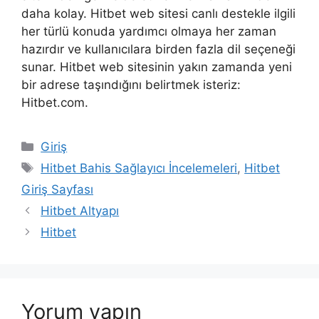
daha kolay. Hitbet web sitesi canlı destekle ilgili
her türlü konuda yardımcı olmaya her zaman
hazırdır ve kullanıcılara birden fazla dil seçeneği
sunar. Hitbet web sitesinin yakın zamanda yeni
bir adrese taşındığını belirtmek isteriz:
Hitbet.com.
Kategoriler
Giriş
Etiketler
Hitbet Bahis Sağlayıcı İncelemeleri
,
Hitbet
Giriş Sayfası
Hitbet Altyapı
Hitbet
Yorum yapın