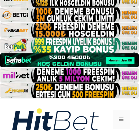
İçeriğe
atla
Menü