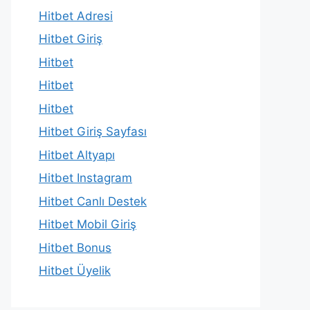
Hitbet Adresi
Hitbet Giriş
Hitbet
Hitbet
Hitbet
Hitbet Giriş Sayfası
Hitbet Altyapı
Hitbet Instagram
Hitbet Canlı Destek
Hitbet Mobil Giriş
Hitbet Bonus
Hitbet Üyelik