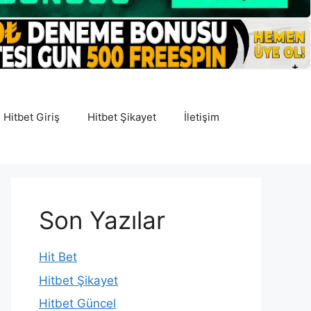
Hitbet Giriş
Hitbet Şikayet
İletişim
Son Yazılar
Hit Bet
Hitbet Şikayet
Hitbet Güncel