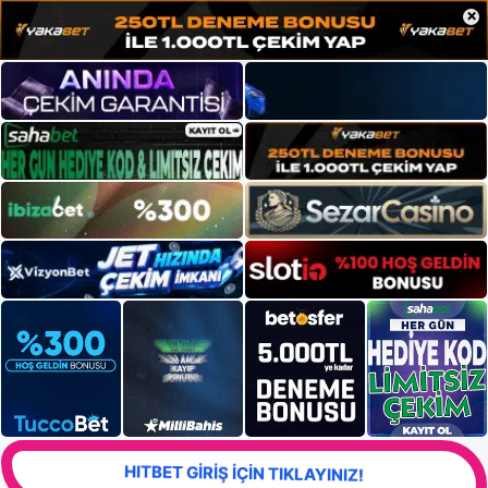
×
HITBET GİRİŞ İÇİN TIKLAYINIZ!