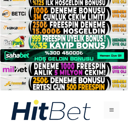
İçeriğe
atla
Menü