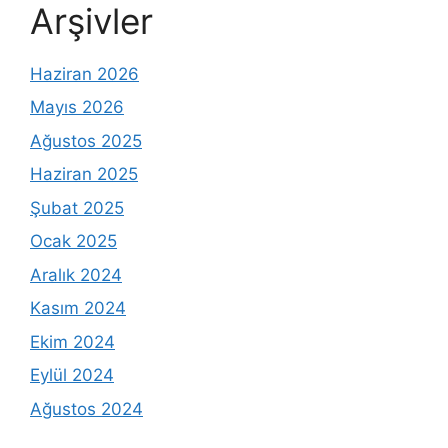
Arşivler
Haziran 2026
Mayıs 2026
Ağustos 2025
Haziran 2025
Şubat 2025
Ocak 2025
Aralık 2024
Kasım 2024
Ekim 2024
Eylül 2024
Ağustos 2024