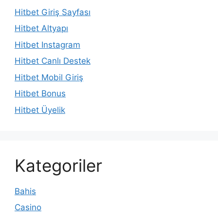
Hitbet Giriş Sayfası
Hitbet Altyapı
Hitbet Instagram
Hitbet Canlı Destek
Hitbet Mobil Giriş
Hitbet Bonus
Hitbet Üyelik
Kategoriler
Bahis
Casino