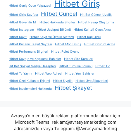
Hitbet Giriş
Hitbet Geniş Oyun Yelpazesi
Hitbet Güncel
Hitbet Giriş Sayfası
Hit Bet Güncel Üyelik
Hitbet Güvenilir Mi
Hitbet Hakkında Bilgiler
Hitbet Hesap Oluşturma
Hitbet Instagram
Hitbet Jackpot Bölümü
Hitbet Kaliteli Oyun Akışı
Hitbet Kayıt
Hitbet Kayıt ve Üyelik Sistemi
Hitbet Kaç Oldu
Hitbet Kullanıcı Kayıt Sayfası
Hitbet Mobil Giriş
Hit Bet Oturum Açma
Hitbet Performans Bilgileri
Hitbet Rulet Oyunu
Hitbet Saygın ve Kapsamlı Bahisler
Hitbet Site Kuralları
Hit Bet Sosyal Medya Hesapları
Hitbet Turnuva Bölümü
Hitbet TV
Hitbet Tv Yayını
Hitbet Web Adresi
Hitbet Yeni Bahisler
Hitbet Özel Kullanıcı Erişimi
Hitbet Üyelik
Hitbet Üye Şikayetleri
Hitbet Şikayet
Hitbet İncelemeleri Hakkında
Avrasya'nın en büyük reklam platformunda olmak için
Microsoft Teams:
reklam@avrasyamarketing.com
adresimizden veya Telegram: @Avrasyamarketing