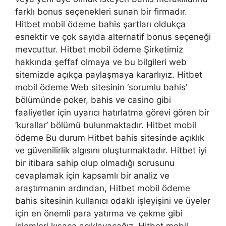
farklı bonus seçenekleri sunan bir firmadır.
Hitbet mobil ödeme bahis şartları oldukça
esnektir ve çok sayıda alternatif bonus seçeneği
mevcuttur. Hitbet mobil ödeme Şirketimiz
hakkında şeffaf olmaya ve bu bilgileri web
sitemizde açıkça paylaşmaya kararlıyız. Hitbet
mobil ödeme Web sitesinin ‘sorumlu bahis’
bölümünde poker, bahis ve casino gibi
faaliyetler için uyarıcı hatırlatma görevi gören bir
‘kurallar’ bölümü bulunmaktadır. Hitbet mobil
ödeme Bu durum Hitbet bahis sitesinde açıklık
ve güvenilirlik algısını oluşturmaktadır. Hitbet iyi
bir itibara sahip olup olmadığı sorusunu
cevaplamak için kapsamlı bir analiz ve
araştırmanın ardından, Hitbet mobil ödeme
bahis sitesinin kullanıcı odaklı işleyişini ve üyeler
için en önemli para yatırma ve çekme gibi
işlemleri kısaca açıklayacağız. Hitbet mobil