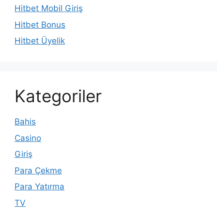
Hitbet Mobil Giriş
Hitbet Bonus
Hitbet Üyelik
Kategoriler
Bahis
Casino
Giriş
Para Çekme
Para Yatırma
TV