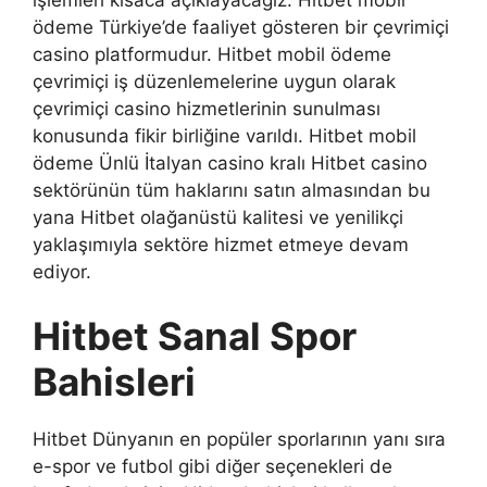
ödeme Türkiye’de faaliyet gösteren bir çevrimiçi
casino platformudur. Hitbet mobil ödeme
çevrimiçi iş düzenlemelerine uygun olarak
çevrimiçi casino hizmetlerinin sunulması
konusunda fikir birliğine varıldı. Hitbet mobil
ödeme Ünlü İtalyan casino kralı Hitbet casino
sektörünün tüm haklarını satın almasından bu
yana Hitbet olağanüstü kalitesi ve yenilikçi
yaklaşımıyla sektöre hizmet etmeye devam
ediyor.
Hitbet Sanal Spor
Bahisleri
Hitbet Dünyanın en popüler sporlarının yanı sıra
e-spor ve futbol gibi diğer seçenekleri de