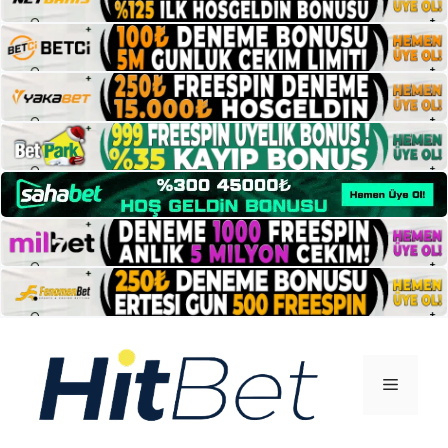
İçeriğe
atla
Menü