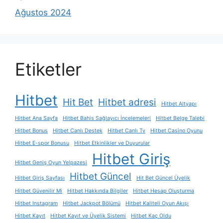
Ağustos 2024
Etiketler
Hitbet
Hit Bet
Hitbet adresi
Hitbet Altyapı
Hitbet Ana Sayfa
Hitbet Bahis Sağlayıcı İncelemeleri
Hitbet Belge Talebi
Hitbet Bonus
Hitbet Canlı Destek
Hitbet Canlı Tv
Hitbet Casino Oyunu
Hitbet E-spor Bonusu
Hitbet Etkinlikler ve Duyurular
Hitbet Giriş
Hitbet Geniş Oyun Yelpazesi
Hitbet Güncel
Hitbet Giriş Sayfası
Hit Bet Güncel Üyelik
Hitbet Güvenilir Mi
Hitbet Hakkında Bilgiler
Hitbet Hesap Oluşturma
Hitbet Instagram
Hitbet Jackpot Bölümü
Hitbet Kaliteli Oyun Akışı
Hitbet Kayıt
Hitbet Kayıt ve Üyelik Sistemi
Hitbet Kaç Oldu