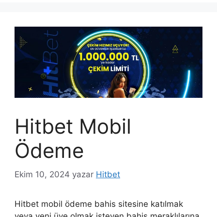
Hitbet Mobil
Ödeme
Ekim 10, 2024
yazar
Hitbet
Hitbet mobil ödeme bahis sitesine katılmak
veya yeni üye olmak isteyen bahis meraklılarına