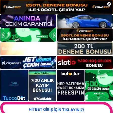
×
HITBET GİRİŞ İÇİN TIKLAYINIZ!