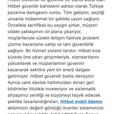
Hitbet güvenilir bahislerin adresi olarak Türkiye
pazarına damgasını vurdu. Tüm gelişimi, seçtiği
unvanla mükemmel bir şekilde uyum sağlıyor.
Öncelikle sertifikalı bu saygın şirket, müşteri
odaklı yaklaşımını ön plana çıkarıyor,
müşterileriyle sürekli iletişim halinde problem
çözme becerisine sahip ve tam güvenilirlik
sağlıyor. Bir hizmet sistemi tanıtın. Hitbet kısa
sürede öne çıkan girişimleriyle, standartlarını
yükselterek ve müşterilerinin güvenini
kazanarak sektöre yeni bir enerji dalgası
getirmiştir.
Hitbet güvenilir bahis deneyimi
Ayrıca canlı destek hattımızdan alınan geri
bildirimler titizlikle inceleniyor ve sistematik
altyapımız yeniliği ve büyümeyi teşvik edecek
şekilde tasarlandığından,
Hitbet mobil ödeme
ekibimizin değerli gördüğü öneriler sistemimize