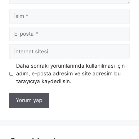
İsim
E-
posta
İnternet
sitesi
Daha sonraki yorumlarımda kullanılması için
adım, e-posta adresim ve site adresim bu
tarayıcıya kaydedilsin.