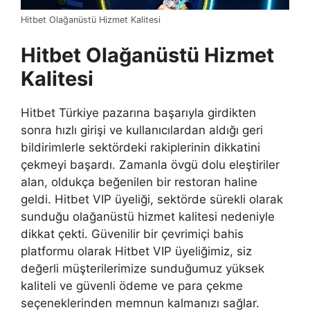
Hitbet Olağanüstü Hizmet Kalitesi
Hitbet Olağanüstü Hizmet
Kalitesi
Hitbet Türkiye pazarına başarıyla girdikten
sonra hızlı girişi ve kullanıcılardan aldığı geri
bildirimlerle sektördeki rakiplerinin dikkatini
çekmeyi başardı. Zamanla övgü dolu eleştiriler
alan, oldukça beğenilen bir restoran haline
geldi. Hitbet VIP üyeliği, sektörde sürekli olarak
sunduğu olağanüstü hizmet kalitesi nedeniyle
dikkat çekti. Güvenilir bir çevrimiçi bahis
platformu olarak Hitbet VIP üyeliğimiz, siz
değerli müşterilerimize sunduğumuz yüksek
kaliteli ve güvenli ödeme ve para çekme
seçeneklerinden memnun kalmanızı sağlar.