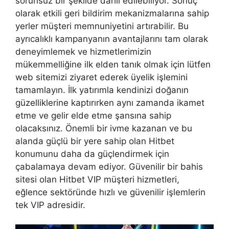
sorunsuz bir şekilde dahil edilebiliyor. Sonuç
olarak etkili geri bildirim mekanizmalarına sahip
yerler müşteri memnuniyetini artırabilir. Bu
ayrıcalıklı kampanyanın avantajlarını tam olarak
deneyimlemek ve hizmetlerimizin
mükemmelliğine ilk elden tanık olmak için lütfen
web sitemizi ziyaret ederek üyelik işlemini
tamamlayın. İlk yatırımla kendinizi doğanın
güzelliklerine kaptırırken aynı zamanda ikamet
etme ve gelir elde etme şansına sahip
olacaksınız. Önemli bir ivme kazanan ve bu
alanda güçlü bir yere sahip olan Hitbet
konumunu daha da güçlendirmek için
çabalamaya devam ediyor. Güvenilir bir bahis
sitesi olan Hitbet VIP müşteri hizmetleri,
eğlence sektöründe hızlı ve güvenilir işlemlerin
tek VIP adresidir.