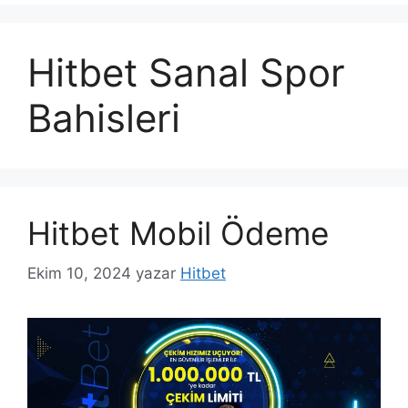
Hitbet Sanal Spor
Bahisleri
Hitbet Mobil Ödeme
Ekim 10, 2024
yazar
Hitbet