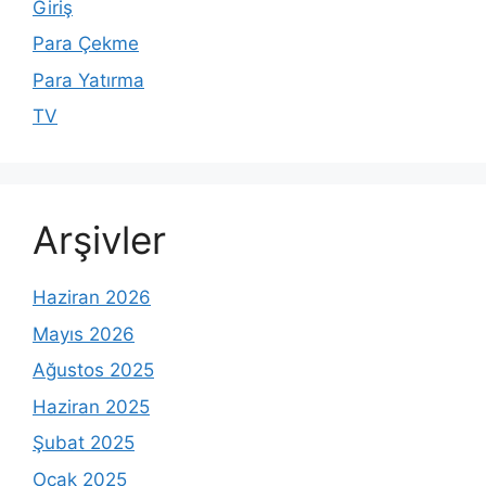
Giriş
Para Çekme
Para Yatırma
TV
Arşivler
Haziran 2026
Mayıs 2026
Ağustos 2025
Haziran 2025
Şubat 2025
Ocak 2025