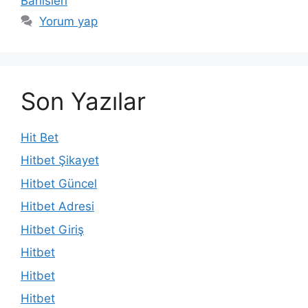
Bahisleri
Yorum yap
Son Yazılar
Hit Bet
Hitbet Şikayet
Hitbet Güncel
Hitbet Adresi
Hitbet Giriş
Hitbet
Hitbet
Hitbet