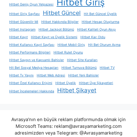
Hitbet Giriş
Hitbet Geniş Oyun Yelpazesi
Hitbet Güncel
Hitbet Giriş Sayfası
Hit Bet Güncel Üyelik
Hitbet Güvenilir Mi
Hitbet Hakkında Bilgiler
Hitbet Hesap Oluşturma
Hitbet Instagram
Hitbet Jackpot Bölümü
Hitbet Kaliteli Oyun Akışı
Hitbet Kayıt
Hitbet Kayıt ve Üyelik Sistemi
Hitbet Kaç Oldu
Hitbet Kullanıcı Kayıt Sayfası
Hitbet Mobil Giriş
Hit Bet Oturum Açma
Hitbet Performans Bilgileri
Hitbet Rulet Oyunu
Hitbet Saygın ve Kapsamlı Bahisler
Hitbet Site Kuralları
Hit Bet Sosyal Medya Hesapları
Hitbet Turnuva Bölümü
Hitbet TV
Hitbet Tv Yayını
Hitbet Web Adresi
Hitbet Yeni Bahisler
Hitbet Özel Kullanıcı Erişimi
Hitbet Üyelik
Hitbet Üye Şikayetleri
Hitbet Şikayet
Hitbet İncelemeleri Hakkında
Avrasya'nın en büyük reklam platformunda olmak için
Microsoft Teams:
reklam@avrasyamarketing.com
adresimizden veya Telegram: @Avrasyamarketing